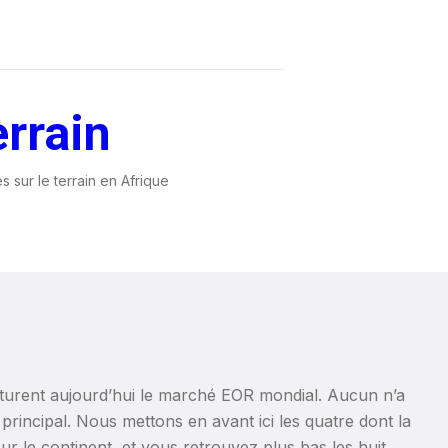
errain
s sur le terrain en Afrique
cturent aujourd’hui le marché EOR mondial. Aucun n’a
n principal. Nous mettons en avant ici les quatre dont la
sur le continent, et vous retrouvez plus bas les huit