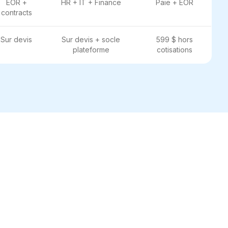
EOR +
HR + IT + Finance
Paie + EOR
contracts
Sur devis
Sur devis + socle
599 $ hors
plateforme
cotisations