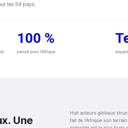
sur les 54 pays.
100 %
T
el
pensé pour l’Afrique
équipe
Huit acteurs globaux stru
ux. Une
fait de l’Afrique son terrai
notoriété est la plus forte 