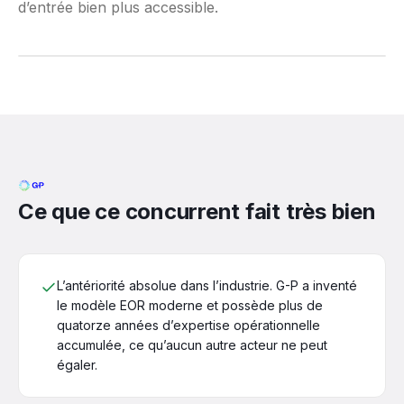
d’entrée bien plus accessible.
G-P EN AFRIQUE
800 à 1 000 $
par collaborateur et par mois, pour
une couverture africaine plus
mince qu’ailleurs
Ce que ce concurrent fait très bien
L’antériorité absolue dans l’industrie. G-P a inventé
le modèle EOR moderne et possède plus de
quatorze années d’expertise opérationnelle
accumulée, ce qu’aucun autre acteur ne peut
égaler.