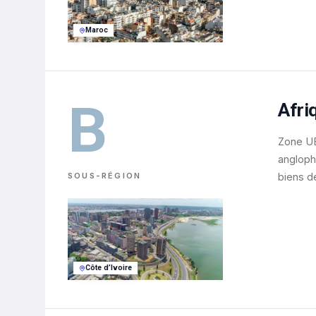
Maroc
B
Afri
Zone U
angloph
SOUS-RÉGION
biens d
Côte d’Ivoire