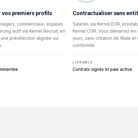
r vos premiers profils
Contractualiser sans entit
nagers, commerciaux, équipes
Salariés via Kernel EOR, prestata
urcing actif via Kernel Recruit, en
Kernel COR. Vous démarrez en
 une présélection alignée sur
jours, sans création de filiale et
s.
conformité.
LIVRABLE
commentée
Contrats signés et paie active