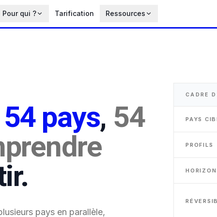
Pour qui ?
Tarification
Ressources
CADRE D
t
54 pays
,
54
PAYS CIB
mprendre
PROFILS
ir.
HORIZON
RÉVERSIB
plusieurs pays en parallèle,