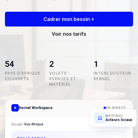
Cadrer mon besoin
Voir nos tarifs
54
2
1
PAYS D’AFRIQUE
VOLETS :
INTERLOCUTEUR
COUVERTS
ESPACES ET
KERNEL
MATÉRIEL
Kernel Workspace
K
EN DIRECT
MATÉRIEL
Acteurs locaux
Équiper
/
Vue Afrique
54 PAYS