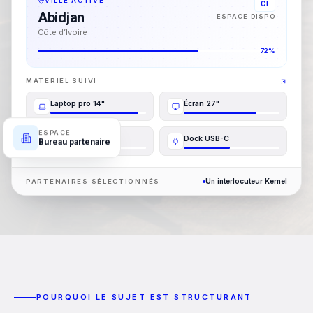
VILLE ACTIVE
KE
Nairobi
ESPACE DISPO
Kenya
72%
MATÉRIEL SUIVI
Laptop pro 14"
Écran 27"
ESPACE
Casque visio
Dock USB-C
Bureau partenaire
Un interlocuteur Kernel
PARTENAIRES SÉLECTIONNÉS
POURQUOI LE SUJET EST STRUCTURANT